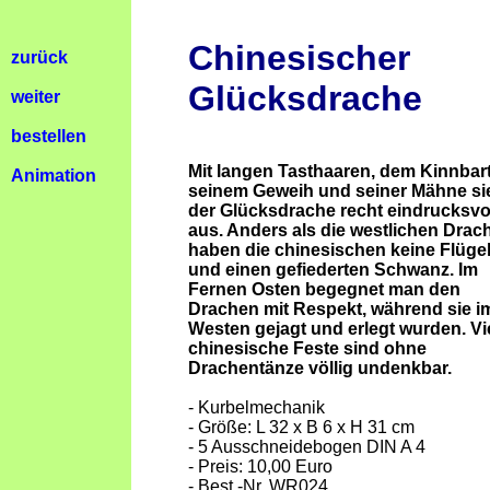
Chinesischer
zurück
Glücksdrache
weiter
bestellen
Mit langen Tasthaaren, dem Kinnbart
Animation
seinem Geweih und seiner Mähne si
der Glücksdrache recht eindrucksvo
aus. Anders als die westlichen Drac
haben die chinesischen keine Flüge
und einen gefiederten Schwanz. Im
Fernen Osten begegnet man den
Drachen mit Respekt, während sie i
Westen gejagt und erlegt wurden. Vi
chinesische Feste sind ohne
Drachentänze völlig undenkbar.
- Kurbelmechanik
- Größe: L 32 x B 6 x H 31 cm
- 5 Ausschneidebogen DIN A 4
- Preis: 10,00 Euro
- Best.-Nr. WR024